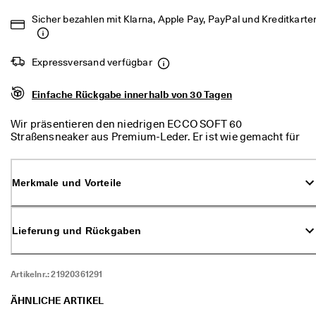
d
Sicher bezahlen mit Klarna, Apple Pay, PayPal und Kreditkarte
a
. 
P
r
Expressversand verfügbar
o
f
Einfache Rückgabe innerhalb von 30 Tagen
i
t
i
Wir präsentieren den niedrigen ECCO SOFT 60
e
Straßensneaker aus Premium-Leder. Er ist wie gemacht für
r
moderne Frauen, die für alle Eventualitäten gewappnet sind,
e
ob bei der Arbeit oder in der Freizeit. Genieße bisher
n 
ungekannten, kissenweichen Tragekomfort.
Merkmale und Vorteile
S
i
e 
v
Lieferung und Rückgaben
o
n 
b
i
Artikelnr.:
21920361291
s 
z
ÄHNLICHE ARTIKEL
u 