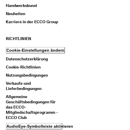
t
Handwerkskunst
e 
Neuheiten
u
n
Karriere in der ECCO Group
d 
P
r
RICHTLINIEN
ä
m
Cookie-Einstellungen ändern
i
e
Datenschutzerklärung
n 
Cookie-Richtlinien
Nutzungsbedingungen
Verkaufs-und
Lieferbedingungen
Allgemeine
Geschäftsbedingungen für
das ECCO-
Mitgliedschaftsprogramm –
ECCO Club
AudioEye-Symbolleiste aktivieren