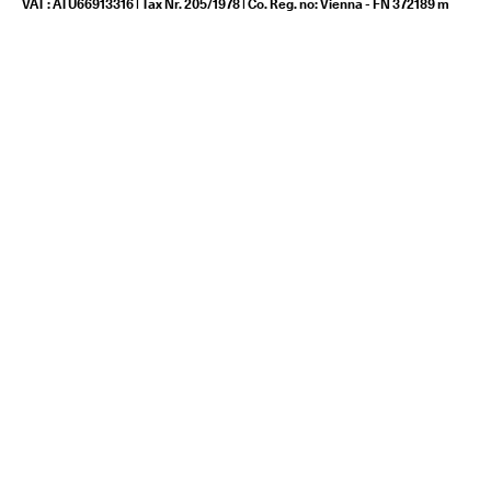
VAT : ATU66913316 | Tax Nr. 205/1978 | Co. Reg. no: Vienna - FN 372189 m