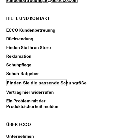
kundenbetreuung.at@eu.ecco.com
n
l
o
HILFE UND KONTAKT
s
e 
ECCO Kundenbetreuung
L
i
Rücksendung
e
Finden Sie Ihren Store
f
e
Reklamation
r
Schuhpflege
u
n
Schuh-Ratgeber
g 
a
Finden Sie die passende Schuhgröße
b 
Vertrag hier widerrufen
7
0
Ein Problem mit der
€
Produktsicherheit melden
, 
R
a
ÜBER ECCO
b
a
Unternehmen
t