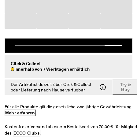
c
Sale
h
e 
R
Entdecken
ü
c
ECCO.kollektive
k
s
e
n
Mein Konto
d
Click & Collect
u
Filialen
Innerhalb von 7 Werktagen erhältlich
n
g
Der Artikel ist derzeit über Click & Collect
Try &
D
Werden Sie ECCO Mitglied und sichern Sie sich Produktprämien,
Buy
oder Lieferung nach Hause verfügbar
e
limitierte Angebote, Events und mehr.
r 
S
Konto erstellen
Anmelden
Für alle Produkte gilt die gesetzliche zweijährige Gewährleistung. 
a
l
Mehr erfahren
.
e 
i
Kostenfreier Versand ab einem Bestellwert von 70,00 € für Mitglied
s
des 
ECCO Clubs
.
t 