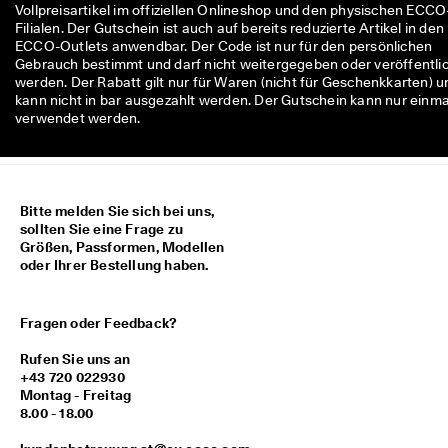
Vollpreisartikel im offiziellen Onlineshop und den physischen ECCO
M
Filialen. Der Gutschein ist auch auf bereits reduzierte Artikel in den
i
ECCO-Outlets anwendbar. Der Code ist nur für den persönlichen
t
Gebrauch bestimmt und darf nicht weitergegeben oder veröffentli
g
werden. Der Rabatt gilt nur für Waren (nicht für Geschenkkarten) u
l
kann nicht in bar ausgezahlt werden. Der Gutschein kann nur einma
i
verwendet werden.
e
d
i
m 
E
C
Bitte melden Sie sich bei uns,
C
sollten Sie eine Frage zu
O
Größen, Passformen, Modellen
-
oder Ihrer Bestellung haben.
C
l
u
Fragen oder Feedback?
b
: 
Rufen Sie uns an
K
+43 720 022930
o
Montag - Freitag
s
8.00 - 18.00
t
e