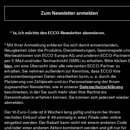
r
t
Zum Newsletter anmelden
e 
B
e
w
*
Ja, ich möchte den ECCO-Newsletter abonnieren.
e
r
* Mit Ihrer Anmeldung erklären Sie sich damit einverstanden, 
t
Neuigkeiten über die Produkte, Dienstleistungen, Gewinnspiele und
u
Werbeaktionen von ECCO Europe AG und anderen ECCO-Partnern
n
g
hier
, um eine Übersicht über alle relevanten ECCO-Partner zu 
e
erhalten. Sie nehmen außerdem zur Kenntnis, dass ECCO Ihre 
n
personenbezogenen Daten verarbeiten kann, u. a. durch die 
🤝 
Platzierung von Zählpixeln und zur Personalisierung der Ihnen 
W
zugesandten Newsletter, wie in unserer 
Datenschutzerklärung
e
beschrieben, in der Sie auch mehr über Ihre Rechte als 
r
Dateninhaber:in erfahren können. Sie können sich jederzeit wieder 
d
abmelden.
e
Der 10-Euro-Code ist 8 Wochen lang gültig und kann bei Ihrem
n 
nächsten Einkauf über € 49 einmalig in einer Filiale oder online
S
eingelöst werden. Der Rabatt kann nicht mit einem anderen Code
i
und/oder einer anderen Aktion kombiniert werden und gilt nur für
e 