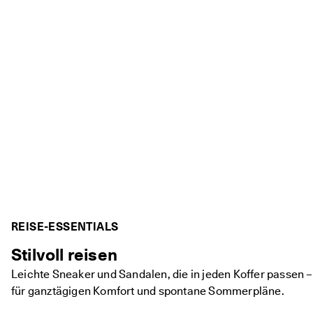
r
t
e 
B
e
w
e
r
t
u
n
g
e
n
🤝 
W
e
REISE-ESSENTIALS
r
d
Stilvoll reisen
e
n 
Leichte Sneaker und Sandalen, die in jeden Koffer passen –
S
für ganztägigen Komfort und spontane Sommerpläne.
i
e 