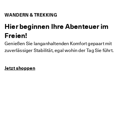
★
★
★ 
WANDERN & TREKKING
4
,
Hier beginnen Ihre Abenteuer im
3 
· 
Freien!
Ü
Genießen Sie langanhaltenden Komfort gepaart mit
b
e
zuverlässiger Stabilität, egal wohin der Tag Sie führt.
r 
1
3
Jetzt shoppen
5
.
0
0
0 
v
e
ri
fi
z
i
e