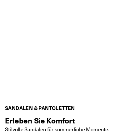
n
l
o
s
e 
L
i
e
f
e
r
u
n
g 
a
b 
7
0
€
SANDALEN & PANTOLETTEN
, 
R
Erleben Sie Komfort
a
b
Stilvolle Sandalen für sommerliche Momente.
a
t