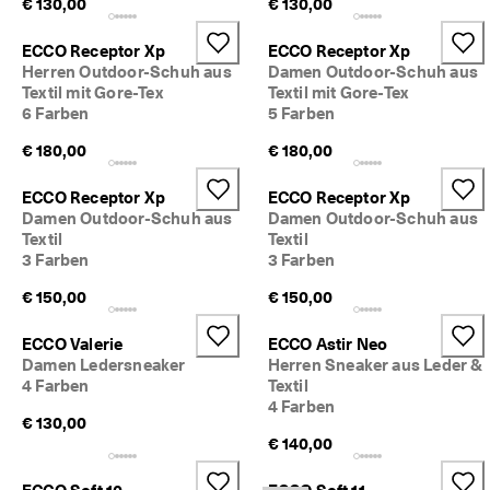
€ 130,00
€ 130,00
r
t
ECCO Receptor Xp
ECCO Receptor Xp
e 
Herren Outdoor-Schuh aus
Damen Outdoor-Schuh aus
B
Textil mit Gore-Tex
Textil mit Gore-Tex
e
w
6 Farben
5 Farben
e
€ 180,00
€ 180,00
r
t
u
ECCO Receptor Xp
ECCO Receptor Xp
n
Damen Outdoor-Schuh aus
Damen Outdoor-Schuh aus
g
Textil
Textil
e
3 Farben
3 Farben
n
€ 150,00
€ 150,00
🤝 
W
ECCO Valerie
ECCO Astir Neo
e
Damen Ledersneaker
Herren Sneaker aus Leder &
r
d
4 Farben
Textil
e
4 Farben
€ 130,00
n 
€ 140,00
S
i
e 