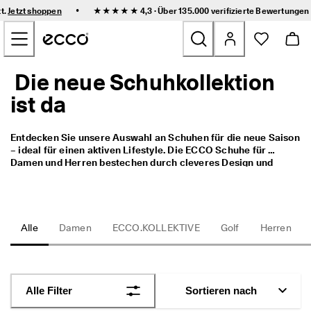
F
•
tt.
Jetzt shoppen
★★★★★ 4,3 · Über 135.000
verifizierte Bewertungen
l
Zum Inhalt der Hauptseite springen
e
x
i
b
Die neue Schuhkollektion
Neu
l
e 
ist da
L
Damen
i
e
Entdecken Sie unsere Auswahl an Schuhen für die neue Saison 
f
Herren
– ideal für einen aktiven Lifestyle. Die ECCO Schuhe für 
e
Damen und Herren bestechen durch cleveres Design und 
r
Tragekomfort. 
u
Kinder
n
g 
u
Outdoor
Alle
Damen
ECCO.KOLLEKTIVE
Golf
Herren
n
d 
Golf
e
i
n
Taschen & Accessoires
Alle Filter
Sortieren nach
f
a