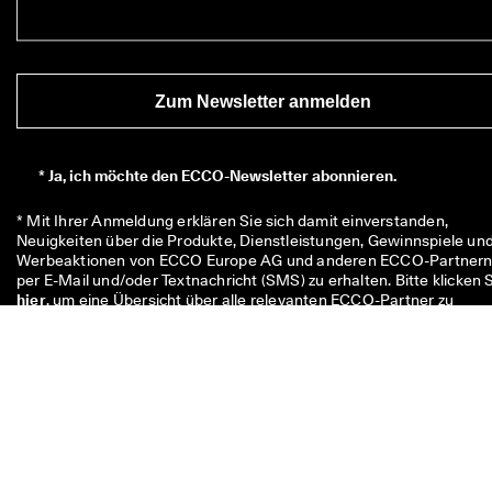
Zum Newsletter anmelden
*
Ja, ich möchte den ECCO-Newsletter abonnieren.
* Mit Ihrer Anmeldung erklären Sie sich damit einverstanden, 
Neuigkeiten über die Produkte, Dienstleistungen, Gewinnspiele und
Werbeaktionen von ECCO Europe AG und anderen ECCO-Partnern
hier
, um eine Übersicht über alle relevanten ECCO-Partner zu 
erhalten. Sie nehmen außerdem zur Kenntnis, dass ECCO Ihre 
personenbezogenen Daten verarbeiten kann, u. a. durch die 
Platzierung von Zählpixeln und zur Personalisierung der Ihnen 
zugesandten Newsletter, wie in unserer 
Datenschutzerklärung
beschrieben, in der Sie auch mehr über Ihre Rechte als 
Dateninhaber:in erfahren können. Sie können sich jederzeit wieder 
abmelden.
Der 10-Euro-Code ist 8 Wochen lang gültig und kann bei Ihrem