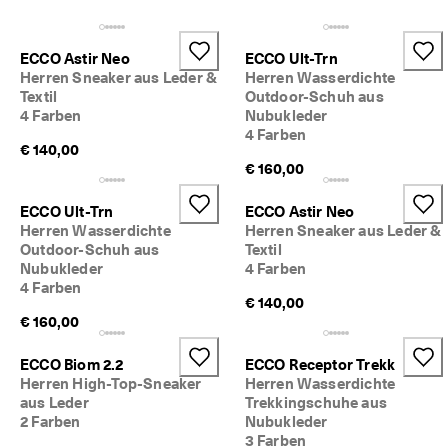
c
Sale
h
e 
ECCO Astir Neo
ECCO Ult-Trn
R
Entdecken
Herren Sneaker aus Leder &
Herren Wasserdichte
ü
Textil
Outdoor-Schuh aus
c
4 Farben
Nubukleder
ECCO.kollektive
k
4 Farben
s
€ 140,00
e
€ 160,00
n
Mein Konto
d
u
ECCO Ult-Trn
ECCO Astir Neo
Filialen
n
Herren Wasserdichte
Herren Sneaker aus Leder &
g
Outdoor-Schuh aus
Textil
Nubukleder
4 Farben
D
Werden Sie ECCO Mitglied und sichern Sie sich Produktprämien,
4 Farben
e
limitierte Angebote, Events und mehr.
€ 140,00
r 
€ 160,00
S
Konto erstellen
Anmelden
a
ECCO Biom 2.2
ECCO Receptor Trekk
l
Herren High-Top-Sneaker
Herren Wasserdichte
e 
aus Leder
Trekkingschuhe aus
i
2 Farben
Nubukleder
s
t 
3 Farben