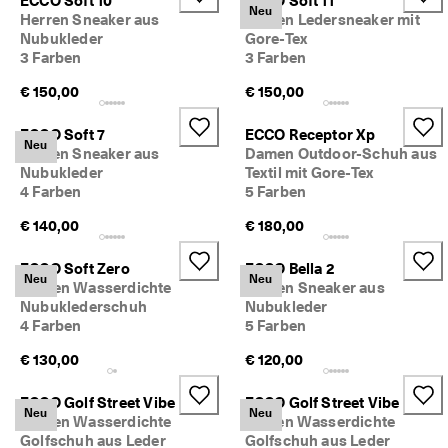
ECCO Soft 10
ECCO Soft 11
Neu
M
Herren Sneaker aus
Damen Ledersneaker mit
i
Nubukleder
Gore-Tex
t
3 Farben
3 Farben
g
l
€ 150,00
€ 150,00
i
e
ECCO Soft 7
ECCO Receptor Xp
d
Neu
Herren Sneaker aus
Damen Outdoor-Schuh aus
i
Nubukleder
Textil mit Gore-Tex
m 
4 Farben
5 Farben
E
C
€ 140,00
€ 180,00
C
O
-
ECCO Soft Zero
ECCO Bella 2
Neu
Neu
C
Damen Wasserdichte
Damen Sneaker aus
l
Nubuklederschuh
Nubukleder
u
4 Farben
5 Farben
b
: 
€ 130,00
€ 120,00
K
o
ECCO Golf Street Vibe
ECCO Golf Street Vibe
s
Neu
Neu
Damen Wasserdichte
Herren Wasserdichte
t
Golfschuh aus Leder
Golfschuh aus Leder
e