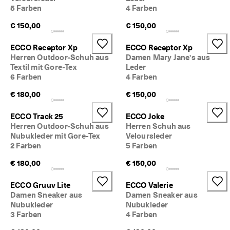
★
5 Farben
4 Farben
★
★ 
€ 150,00
€ 150,00
4
,
ECCO Receptor Xp
ECCO Receptor Xp
3 
Herren Outdoor-Schuh aus
Damen Mary Jane's aus
· 
Textil mit Gore-Tex
Leder
Ü
6 Farben
4 Farben
b
e
€ 180,00
€ 150,00
r 
1
ECCO Track 25
ECCO Joke
3
5
Herren Outdoor-Schuh aus
Herren Schuh aus
.
Nubukleder mit Gore-Tex
Veloursleder
0
2 Farben
5 Farben
0
0 
€ 180,00
€ 150,00
v
e
ECCO Gruuv Lite
ECCO Valerie
ri
Damen Sneaker aus
Damen Sneaker aus
fi
Nubukleder
Nubukleder
z
3 Farben
4 Farben
i
e