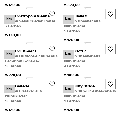
t
€ 120,00
€ 220,00
e 
u
ECCO Metropole Vienna
ECCO Bella 2
n
Neu
Neu
Damen Veloursleder Loafer
Damen Sneaker aus
d 
7 Farben
Nubukleder
P
5 Farben
r
€ 130,00
ä
€ 120,00
m
i
ECCO Multi-Vent
ECCO Soft 7
e
Neu
Neu
n 
Damen Outdoor-Schuhe aus
Herren Sneaker aus
Leder mit Gore-Tex
Nubukleder
3 Farben
4 Farben
€ 220,00
€ 140,00
ECCO Valerie
ECCO City Stride
Neu
Neu
Damen Sneaker aus
Herren Slip-On-Sneaker aus
Nubukleder
Nubukleder
3 Farben
3 Farben
€ 120,00
€ 120,00