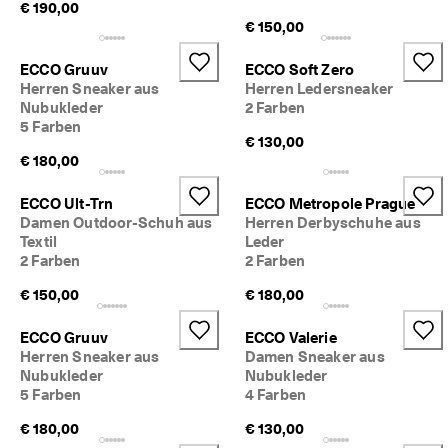
€ 190,00
d
€ 150,00
a
. 
P
ECCO Gruuv
ECCO Soft Zero
r
Herren Sneaker aus
Herren Ledersneaker
o
Nubukleder
2 Farben
f
5 Farben
i
€ 130,00
t
€ 180,00
i
e
ECCO Ult-Trn
ECCO Metropole Prague
r
Damen Outdoor-Schuh aus
Herren Derbyschuhe aus
e
Textil
Leder
n 
2 Farben
2 Farben
S
i
€ 150,00
€ 180,00
e 
v
o
ECCO Gruuv
ECCO Valerie
n 
Herren Sneaker aus
Damen Sneaker aus
b
Nubukleder
Nubukleder
i
5 Farben
4 Farben
s 
z
€ 180,00
€ 130,00
u 