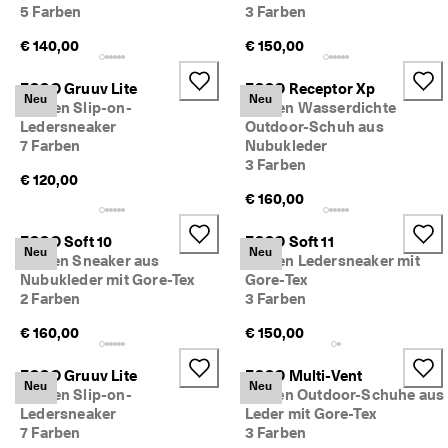
5 Farben
3 Farben
n
l
€ 140,00
€ 150,00
o
s
e 
ECCO Gruuv Lite
ECCO Receptor Xp
Neu
Neu
L
Damen Slip-on-
Damen Wasserdichte
i
Ledersneaker
Outdoor-Schuh aus
e
7 Farben
Nubukleder
f
3 Farben
e
€ 120,00
r
€ 160,00
u
n
ECCO Soft 10
ECCO Soft 11
g 
Neu
Neu
Herren Sneaker aus
Damen Ledersneaker mit
a
Nubukleder mit Gore-Tex
Gore-Tex
b 
2 Farben
3 Farben
7
0
€ 160,00
€ 150,00
€
, 
R
ECCO Gruuv Lite
ECCO Multi-Vent
Neu
Neu
a
Damen Slip-on-
Herren Outdoor-Schuhe aus
b
Ledersneaker
Leder mit Gore-Tex
a
7 Farben
3 Farben
t