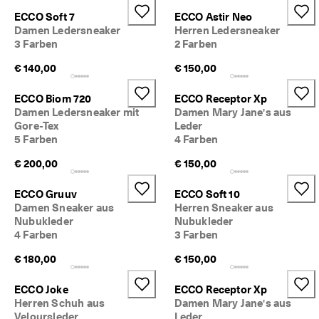
5
ECCO Soft 7
ECCO Astir Neo
0
Damen Ledersneaker
Herren Ledersneaker
% 
3 Farben
2 Farben
R
a
€ 140,00
€ 150,00
b
a
t
ECCO Biom 720
ECCO Receptor Xp
t
Damen Ledersneaker mit
Damen Mary Jane's aus
. 
Gore-Tex
Leder
J
5 Farben
4 Farben
e
t
€ 200,00
€ 150,00
z
t 
ECCO Gruuv
ECCO Soft 10
s
Damen Sneaker aus
Herren Sneaker aus
h
Nubukleder
Nubukleder
o
4 Farben
3 Farben
p
p
€ 180,00
€ 150,00
e
n
ECCO Joke
ECCO Receptor Xp
★
Herren Schuh aus
Damen Mary Jane's aus
★
Veloursleder
Leder