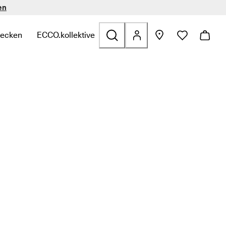
en
decken
ECCO.kollektive
n
zu finden
zu Taschen & Accessoires zu finden
ffnen, um verwandte Links zu Sale zu finden
termenü öffnen, um verwandte Links zu Entdecken zu finden
Untermenü öffnen, um verwandte Links zu ECCO.kol