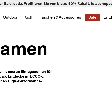
er Sale ist da. Profitieren Sie von bis zu 50% Rabatt.
verifizierte Bewertungen
Jetzt shopp
Outdoor
Golf
Taschen & Accessoires
Sale
Ent
 zu Neu zu finden
te Links zu Damen zu finden
 um verwandte Links zu Herren zu finden
nü öffnen, um verwandte Links zu Kinder zu finden
Untermenü öffnen, um verwandte Links zu Outdoor zu finde
Untermenü öffnen, um verwandte Links zu Golf 
Untermenü öffnen, um verwandte Links 
Untermenü ö
Un
 Damen
en, unseren 
Einlegesohlen für 
 ab. Entdecke im ECCO-
lichen High-Performance-
 zu kurzen Damen-Socken aus 
ität das passende Paar dabei. 
l als auch strapazierfähig sind – 
ocken und dank Wollanteil im 
ite und entdecke hochwertige 