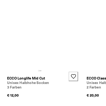
e
n 
S
i
e 
M
i
t
g
l
i
e
d
i
m 
E
C
C
ECCO Longlife Mid Cut
ECCO Class
O
Unisex Halbhohe Socken
Unisex Hal
-
3 Farben
2 Farben
C
€ 12,00
€ 20,00
l
u
b