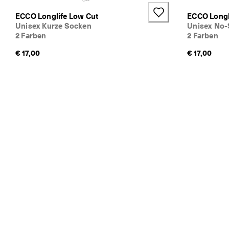
e
ECCO Longlife Low Cut
ECCO Longl
n
Unisex Kurze Socken
Unisex No
2 Farben
2 Farben
★
★
€ 17,00
€ 17,00
★
★
★ 
4
,
3 
· 
Ü
b
e
r 
1
3
5
.
0
0
0 