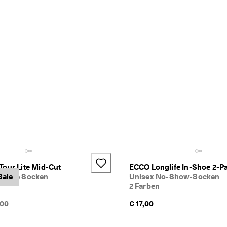
Tour Lite Mid-Cut
ECCO Longlife In-Shoe 2-P
bhohe Socken
Sale
Unisex No-Show-Socken
2 Farben
ünglicher Preis {{price}}:
,00
€ 17,00