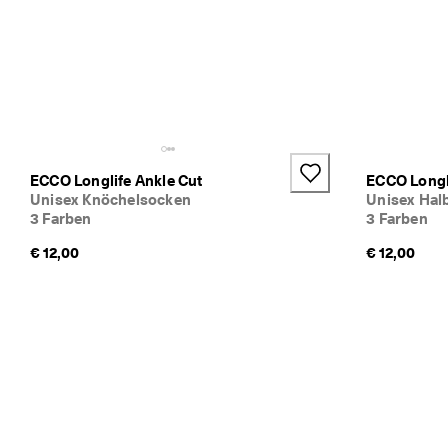
v
e
ri
fi
zi
e
rt
e 
B
e
ECCO Longlife Ankle Cut
ECCO Longl
w
Unisex Knöchelsocken
Unisex Hal
e
3 Farben
3 Farben
rt
u
€ 12,00
€ 12,00
n
g
e
n
🤝 
W
e
r
d