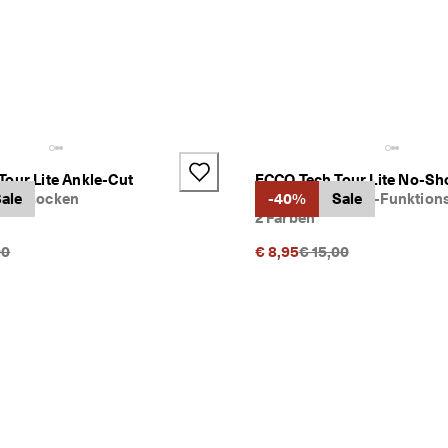
our Lite Ankle-Cut
ECCO Tech Tour Lite No-S
chelsocken
ale
Unisex No-Show-Funktion
-40%
Sale
2 Farben
ünglicher Preis {{price}}:
Ursprünglicher Preis {
00
€ 8,95
€ 15,00