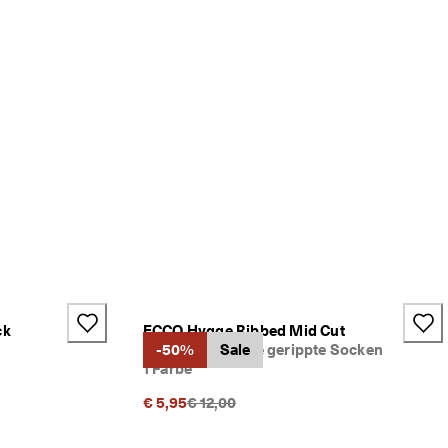
ck
ECCO Hygge Ribbed Mid Cut
Unisex Halbhohe gerippte Socken
-50%
Sale
1 Farbe
Ursprünglicher Preis {{price}}:
€ 5,95
€ 12,00