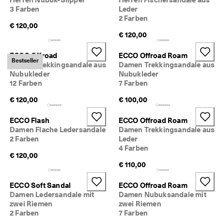
d
3 Farben
Leder
a
2 Farben
. 
€ 120,00
P
€ 120,00
r
o
ECCO Offroad
ECCO Offroad Roam
f
Bestseller
Damen Trekkingsandale aus
Damen Trekkingsandale aus
i
Nubukleder
Nubukleder
t
12 Farben
7 Farben
i
e
€ 120,00
€ 100,00
r
e
n 
ECCO Flash
ECCO Offroad Roam
S
Damen Flache Ledersandale
Damen Trekkingsandale aus
i
2 Farben
Leder
e 
4 Farben
v
€ 120,00
o
€ 110,00
n 
b
ECCO Soft Sandal
ECCO Offroad Roam
i
Damen Ledersandale mit
Damen Nubuksandale mit
s 
zwei Riemen
zwei Riemen
z
2 Farben
7 Farben
u 