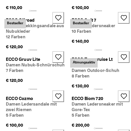
5
€ 110,00
€ 100,00
0
% 
R
ECCO Offroad
ECCO Soft 7
Bestseller
Bestseller
a
Damen Trekkingsandale aus
Damen Ledersneaker
b
Nubukleder
10 Farben
a
12 Farben
t
€ 140,00
t
€ 120,00
. 
J
ECCO Gruuv Lite
ECCO Terracruise Lt
e
Atmungsaktiv
Damen Nubuk-Schnürschuh
Breathru
t
7 Farben
Damen Outdoor-Schuh
z
8 Farben
t 
€ 120,00
s
€ 130,00
h
o
p
ECCO Cozmo
ECCO Biom 720
p
Damen Ledersandale mit
Damen Ledersneaker mit
e
zwei Riemen
Gore-Tex
n
5 Farben
5 Farben
★
€ 100,00
€ 200,00
★