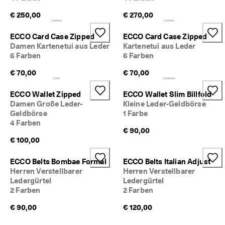
r
€ 250,00
€ 270,00
t
e 
B
ECCO Card Case Zipped
ECCO Card Case Zipped
e
Damen Kartenetui aus Leder
Kartenetui aus Leder
w
6 Farben
6 Farben
e
r
€ 70,00
€ 70,00
t
u
ECCO Wallet Zipped
ECCO Wallet Slim Billfold
n
Damen Große Leder-
Kleine Leder-Geldbörse
g
Geldbörse
1 Farbe
e
4 Farben
n
€ 90,00
€ 100,00
🤝 
W
e
ECCO Belts Bombae Formal
ECCO Belts Italian Adjust
r
Herren Verstellbarer
Herren Verstellbarer
d
Ledergürtel
Ledergürtel
e
2 Farben
2 Farben
n 
S
€ 90,00
€ 120,00
i
e 