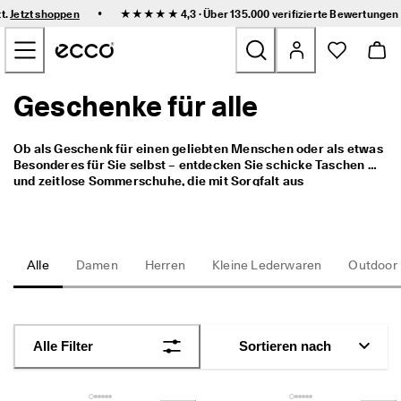
F
•
tt.
Jetzt shoppen
★★★★★ 4,3 · Über 135.000
verifizierte Bewertungen
l
Zum Inhalt der Hauptseite springen
e
x
i
b
Geschenke für alle
Neu
l
e 
L
Damen
Ob als Geschenk für einen geliebten Menschen oder als etwas 
i
Besonderes für Sie selbst – entdecken Sie schicke Taschen 
e
und zeitlose Sommerschuhe, die mit Sorgfalt aus 
f
Herren
hochwertigem ECCO Leder gefertigt wurden. 
e
r
u
Kinder
n
Alle
Damen
Herren
Kleine Lederwaren
Outdoor
g 
u
Outdoor
n
d 
Golf
e
Alle Filter
Sortieren nach
i
n
Taschen & Accessoires
f
a