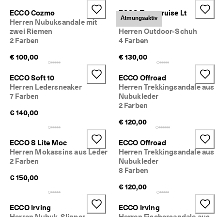
c
Sale
ECCO Cozmo
ECCO Terracruise Lt
h
Atmungsaktiv
Herren Nubuksandale mit
Breathru
e 
zwei Riemen
Herren Outdoor-Schuh
R
Entdecken
ü
2 Farben
4 Farben
c
€ 100,00
€ 130,00
ECCO.kollektive
k
s
e
ECCO Soft 10
ECCO Offroad
n
Herren Ledersneaker
Herren Trekkingsandale aus
Mein Konto
d
7 Farben
Nubukleder
u
Filialen
2 Farben
n
€ 140,00
g
€ 120,00
D
Werden Sie ECCO Mitglied und sichern Sie sich Produktprämien,
ECCO S Lite Moc
ECCO Offroad
e
limitierte Angebote, Events und mehr.
Herren Mokassins aus Leder
Herren Trekkingsandale aus
r 
S
Konto erstellen
Anmelden
2 Farben
Nubukleder
a
8 Farben
€ 150,00
l
€ 120,00
e 
i
s
ECCO Irving
ECCO Irving
t 
Herren Nubuk-Slipper
Herren Fischersandale aus