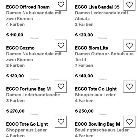
★
ECCO Offroad Roam
ECCO Liva Sandal 35
★
Damen Nubuksandale mit
Damen Ledersandale mit
★ 
zwei Riemen
Absatz
4
4 Farben
3 Farben
,
3 
€ 110,00
€ 130,00
· 
Ü
b
ECCO Cozmo
ECCO Biom Lite
e
Damen Nubuksandale mit
Damen Outdoor-Schuh aus
r 
zwei Riemen
Textil
1
3 Farben
7 Farben
3
5
€ 120,00
€ 140,00
.
0
ECCO Fortune Bag M
ECCO Tote Go Light
0
Damen Lederhandtasche
Shopper aus Leder
0 
3 Farben
4 Farben
v
e
€ 270,00
€ 250,00
ri
fi
ECCO Tote Go Light
ECCO Bowling Bag M
z
Shopper aus Leder
Bowlingtasche aus Leder
i
e
4 Farben
4 Farben