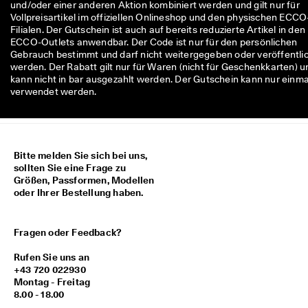
und/oder einer anderen Aktion kombiniert werden und gilt nur für
M
Vollpreisartikel im offiziellen Onlineshop und den physischen ECCO
i
Filialen. Der Gutschein ist auch auf bereits reduzierte Artikel in den
t
ECCO-Outlets anwendbar. Der Code ist nur für den persönlichen
g
Gebrauch bestimmt und darf nicht weitergegeben oder veröffentli
l
werden. Der Rabatt gilt nur für Waren (nicht für Geschenkkarten) u
i
kann nicht in bar ausgezahlt werden. Der Gutschein kann nur einma
e
verwendet werden.
d
i
m 
E
C
Bitte melden Sie sich bei uns,
C
sollten Sie eine Frage zu
O
Größen, Passformen, Modellen
-
oder Ihrer Bestellung haben.
C
l
u
b
Fragen oder Feedback?
: 
K
Rufen Sie uns an
o
+43 720 022930
s
Montag - Freitag
t
8.00 - 18.00
e