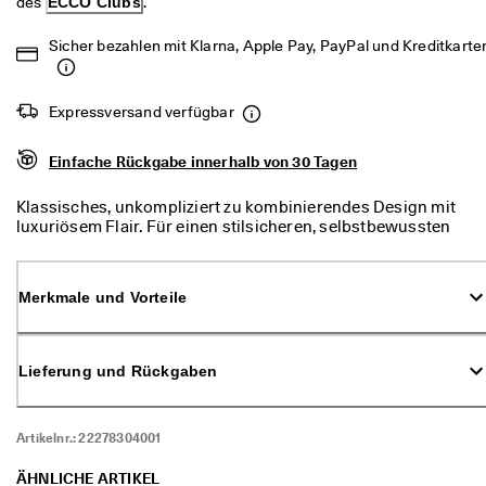
des 
ECCO Clubs
.
d
a
Sicher bezahlen mit Klarna, Apple Pay, PayPal und Kreditkarte
. 
P
r
o
Expressversand verfügbar
f
i
Einfache Rückgabe innerhalb von 30 Tagen
t
i
e
Klassisches, unkompliziert zu kombinierendes Design mit
r
luxuriösem Flair. Für einen stilsicheren, selbstbewussten
e
Auftritt: Die ECCO SCULPTED SANDAL LX 35 Pantolette mit
n 
offener Zehenpartie lässt Sie dank ihrer 35 mm hohen, mit
S
Leder bezogenen Plateausohle größer wirken und aufrechter
Merkmale und Vorteile
i
stehen.
e 
v
o
Lieferung und Rückgaben
n 
b
i
Artikelnr.:
22278304001
s 
z
u 
ÄHNLICHE ARTIKEL