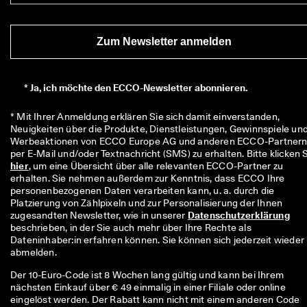
r
t
e 
Zum Newsletter anmelden
B
e
w
e
*
Ja, ich möchte den ECCO-Newsletter abonnieren.
r
t
* Mit Ihrer Anmeldung erklären Sie sich damit einverstanden, 
u
Neuigkeiten über die Produkte, Dienstleistungen, Gewinnspiele und
n
Werbeaktionen von ECCO Europe AG und anderen ECCO-Partnern
g
e
hier
, um eine Übersicht über alle relevanten ECCO-Partner zu 
n
erhalten. Sie nehmen außerdem zur Kenntnis, dass ECCO Ihre 
personenbezogenen Daten verarbeiten kann, u. a. durch die 
🤝 
Platzierung von Zählpixeln und zur Personalisierung der Ihnen 
W
zugesandten Newsletter, wie in unserer 
Datenschutzerklärung
e
beschrieben, in der Sie auch mehr über Ihre Rechte als 
r
Dateninhaber:in erfahren können. Sie können sich jederzeit wieder 
d
abmelden.
e
n 
Der 10-Euro-Code ist 8 Wochen lang gültig und kann bei Ihrem
S
nächsten Einkauf über € 49 einmalig in einer Filiale oder online
i
eingelöst werden. Der Rabatt kann nicht mit einem anderen Code
e 