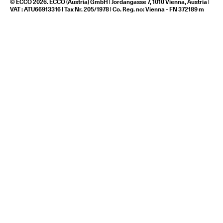
© ECCO 2026. ECCO (Austria) GmbH | Jordangasse 7, 1010 Vienna, Austria |
VAT : ATU66913316 | Tax Nr. 205/1978 | Co. Reg. no: Vienna - FN 372189 m