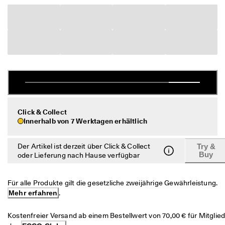
c
Sale
h
e 
R
Entdecken
ü
c
ECCO.kollektive
k
s
e
n
Mein Konto
d
u
Filialen
Click & Collect
n
Innerhalb von 7 Werktagen erhältlich
g
D
Werden Sie ECCO Mitglied und sichern Sie sich Produktprämien,
Der Artikel ist derzeit über Click & Collect
Try &
e
limitierte Angebote, Events und mehr.
Buy
oder Lieferung nach Hause verfügbar
r 
S
Konto erstellen
Anmelden
a
Für alle Produkte gilt die gesetzliche zweijährige Gewährleistung. 
l
Mehr erfahren
.
e 
i
s
Kostenfreier Versand ab einem Bestellwert von 70,00 € für Mitglied
t 