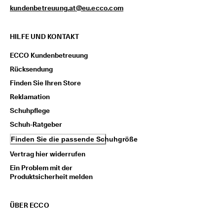
n
kundenbetreuung.at@eu.ecco.com
l
o
s
HILFE UND KONTAKT
e 
L
ECCO Kundenbetreuung
i
e
Rücksendung
f
Finden Sie Ihren Store
e
r
Reklamation
u
Schuhpflege
n
g 
Schuh-Ratgeber
a
Finden Sie die passende Schuhgröße
b 
7
Vertrag hier widerrufen
0
€
Ein Problem mit der
, 
Produktsicherheit melden
R
a
b
ÜBER ECCO
a
t