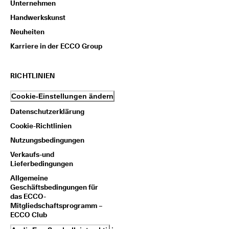
Unternehmen
t
e 
Handwerkskunst
u
Neuheiten
n
d 
Karriere in der ECCO Group
P
r
ä
RICHTLINIEN
m
i
Cookie-Einstellungen ändern
e
n 
Datenschutzerklärung
Cookie-Richtlinien
Nutzungsbedingungen
Verkaufs-und
Lieferbedingungen
Allgemeine
Geschäftsbedingungen für
das ECCO-
Mitgliedschaftsprogramm –
ECCO Club