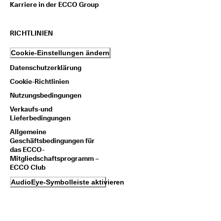
Karriere in der ECCO Group
t
e 
u
RICHTLINIEN
n
d 
P
Cookie-Einstellungen ändern
r
Datenschutzerklärung
ä
m
Cookie-Richtlinien
i
Nutzungsbedingungen
e
n 
Verkaufs-und
Lieferbedingungen
Allgemeine
Geschäftsbedingungen für
das ECCO-
Mitgliedschaftsprogramm –
ECCO Club
AudioEye-Symbolleiste aktivieren