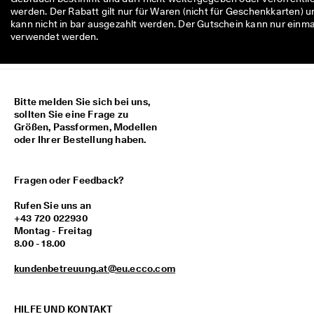
M
werden. Der Rabatt gilt nur für Waren (nicht für Geschenkkarten) u
i
kann nicht in bar ausgezahlt werden. Der Gutschein kann nur einma
t
verwendet werden.
g
l
i
e
d
Bitte melden Sie sich bei uns,
i
sollten Sie eine Frage zu
m 
Größen, Passformen, Modellen
E
oder Ihrer Bestellung haben.
C
C
O
Fragen oder Feedback?
-
C
Rufen Sie uns an
l
+43 720 022930
u
Montag - Freitag
b
8.00 - 18.00
: 
K
kundenbetreuung.at@eu.ecco.com
o
s
t
HILFE UND KONTAKT
e