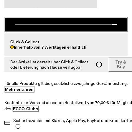
c
Sale
h
e 
R
Entdecken
ü
c
ECCO.kollektive
k
s
Click & Collect
e
Innerhalb von 7 Werktagen erhältlich
n
Mein Konto
d
u
Der Artikel ist derzeit über Click & Collect
Try &
Filialen
Buy
n
oder Lieferung nach Hause verfügbar
g
D
Für alle Produkte gilt die gesetzliche zweijährige Gewährleistung. 
Werden Sie ECCO Mitglied und sichern Sie sich Produktprämien,
e
limitierte Angebote, Events und mehr.
Mehr erfahren
.
r 
S
Konto erstellen
Anmelden
Kostenfreier Versand ab einem Bestellwert von 70,00 € für Mitglied
a
l
des 
ECCO Clubs
.
e 
i
Sicher bezahlen mit Klarna, Apple Pay, PayPal und Kreditkarte
s
t 