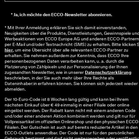
r
t
*
Ja, ich möchte den ECCO-Newsletter abonnieren.
e 
B
e
* Mit Ihrer Anmeldung erklären Sie sich damit einverstanden, 
w
Neuigkeiten über die Produkte, Dienstleistungen, Gewinnspiele und
e
Werbeaktionen von ECCO Europe AG und anderen ECCO-Partnern
r
t
hier
, um eine Übersicht über alle relevanten ECCO-Partner zu 
u
erhalten. Sie nehmen außerdem zur Kenntnis, dass ECCO Ihre 
n
personenbezogenen Daten verarbeiten kann, u. a. durch die 
g
Platzierung von Zählpixeln und zur Personalisierung der Ihnen 
e
zugesandten Newsletter, wie in unserer 
Datenschutzerklärung
n
beschrieben, in der Sie auch mehr über Ihre Rechte als 
Dateninhaber:in erfahren können. Sie können sich jederzeit wieder 
🤝 
abmelden.
W
e
Der 10-Euro-Code ist 8 Wochen lang gültig und kann bei Ihrem
r
nächsten Einkauf über € 49 einmalig in einer Filiale oder online
d
eingelöst werden. Der Rabatt kann nicht mit einem anderen Code
e
und/oder einer anderen Aktion kombiniert werden und gilt nur für
n 
Vollpreisartikel im offiziellen Onlineshop und den physischen ECCO
S
Filialen. Der Gutschein ist auch auf bereits reduzierte Artikel in den
i
ECCO-Outlets anwendbar. Der Code ist nur für den persönlichen
e 
Gebrauch bestimmt und darf nicht weitergegeben oder veröffentli