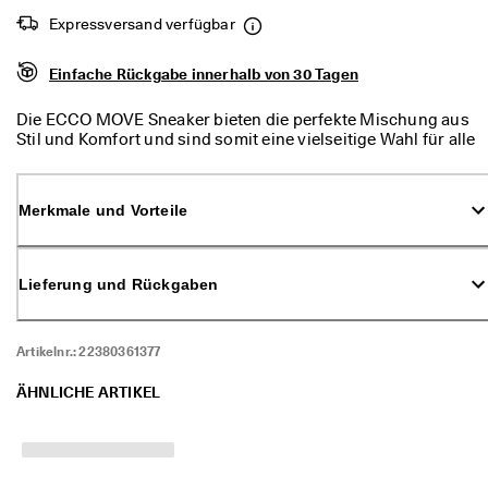
d
Expressversand verfügbar
a
. 
P
Einfache Rückgabe innerhalb von 30 Tagen
r
o
Die ECCO MOVE Sneaker bieten die perfekte Mischung aus
f
Stil und Komfort und sind somit eine vielseitige Wahl für alle
i
Frauen, die viel unterwegs sind. Das minimalistische, niedrig
t
geschnittene Design in Kombination mit bewährtem ECCO
i
Komfort macht diese Schuhe zum idealen Begleiter für
e
Merkmale und Vorteile
verschiedene Anlässe.
r
e
n 
S
Lieferung und Rückgaben
i
e 
v
Artikelnr.:
22380361377
o
n 
ÄHNLICHE ARTIKEL
b
i
s 
z
u 