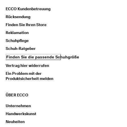
n
l
ECCO Kundenbetreuung
o
Rücksendung
s
e 
Finden Sie Ihren Store
L
Reklamation
i
e
Schuhpflege
f
Schuh-Ratgeber
e
r
Finden Sie die passende Schuhgröße
u
n
Vertrag hier widerrufen
g 
Ein Problem mit der
a
Produktsicherheit melden
b 
7
0
ÜBER ECCO
€
, 
R
Unternehmen
a
Handwerkskunst
b
a
Neuheiten
t