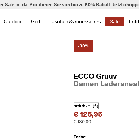
er Sale ist da. Profitieren Sie von bis zu 50% Rabatt.
verifizierte Bewertungen
Jetzt shopp
Outdoor
Golf
Taschen & Accessoires
Sale
Ent
 zu Neu zu finden
te Links zu Damen zu finden
 um verwandte Links zu Herren zu finden
nü öffnen, um verwandte Links zu Kinder zu finden
Untermenü öffnen, um verwandte Links zu Outdoor zu finde
Untermenü öffnen, um verwandte Links zu Golf 
Untermenü öffnen, um verwandte Links 
Untermenü ö
Un
-30%
ECCO Gruuv
Damen Ledersneak
(
6
)
€ 125,95
€ 180,00
Farbe