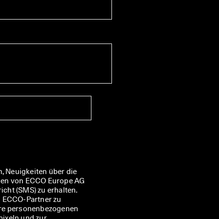
, Neuigkeiten über die 
nen von ECCO Europe AG 
ht (SMS) zu erhalten. 
n ECCO-Partner zu 
hre personenbezogenen 
ixeln und zur 