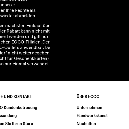
Personalisierung der Ihnen zugesandten Newsletter, wie in unserer 
er Ihre Rechte als 
t wieder abmelden.
rem nächsten Einkauf über
 Der Rabatt kann nicht mit
ert werden und gilt nur
ischen ECCO-Filialen. Der
CCO-Outlets anwendbar. Der
darf nicht weitergegeben
nicht für Geschenkkarten)
ann nur einmal verwendet
FE UND KONTAKT
ÜBER ECCO
O Kundenbetreuung
Unternehmen
ksendung
Handwerkskunst
en Sie Ihren Store
Neuheiten