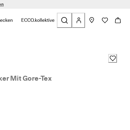
en
decken
ECCO.kollektive
n
zu finden
zu Taschen & Accessoires zu finden
ffnen, um verwandte Links zu Sale zu finden
termenü öffnen, um verwandte Links zu Entdecken zu finden
Untermenü öffnen, um verwandte Links zu ECCO.kol
er Mit Gore-Tex