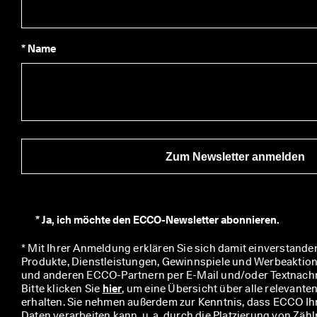
e
n 
S
i
* Name
e 
M
i
t
g
l
i
e
Zum Newsletter anmelden
d
i
m 
E
C
*
Ja, ich möchte den ECCO-Newsletter abonnieren.
C
O
* Mit Ihrer Anmeldung erklären Sie sich damit einverstanden
-
Produkte, Dienstleistungen, Gewinnspiele und Werbeaktio
C
und anderen ECCO-Partnern per E-Mail und/oder Textnachric
l
Bitte klicken Sie 
hier
, um eine Übersicht über alle relevante
u
erhalten. Sie nehmen außerdem zur Kenntnis, dass ECCO I
b
Daten verarbeiten kann, u. a. durch die Platzierung von Zählp