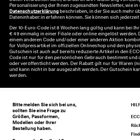
: 
K
Datenschutzerklärung
 beschrieben, in der Sie auch mehr üb
o
Dateninhaber:in erfahren können. Sie können sich jederzei
s
Der 10-Euro-Code ist 8 Wochen lang gültig und kann bei Ih
t
€ 49 einmalig in einer Filiale oder online eingelöst werden.
e
einem anderen Code und/oder einer anderen Aktion kombini
n
für Vollpreisartikel im offiziellen Onlineshop und den phys
l
Gutschein ist auch auf bereits reduzierte Artikel in den E
o
Code ist nur für den persönlichen Gebrauch bestimmt und 
s
oder veröffentlicht werden. Der Rabatt gilt nur für Waren (
e 
und kann nicht in bar ausgezahlt werden. Der Gutschein k
L
werden.
i
e
f
e
r
Bitte melden Sie sich bei uns,
HIL
u
sollten Sie eine Frage zu
n
Größen, Passformen,
ECC
g 
Modellen oder Ihrer
a
Rüc
Bestellung haben.
b 
Find
7