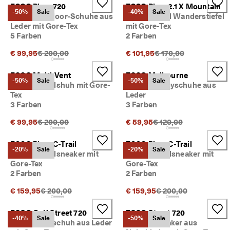
d
ECCO Biom 720
ECCO Biom 2.1 X Mountain
-50%
Sale
-40%
Sale
a
Herren Outdoor-Schuhe aus
Herren Textil Wanderstiefel
. 
Leder mit Gore-Tex
mit Gore-Tex
P
5 Farben
2 Farben
r
o
Ursprünglicher Preis {{price}}:
Ursprünglicher Preis {
€ 99,95
€ 200,00
€ 101,95
€ 170,00
f
i
ECCO Multi-Vent
ECCO Melbourne
t
-50%
Sale
-50%
Sale
Herren Textilshuh mit Gore-
Herren Derbyschuhe aus
i
Tex
Leder
e
3 Farben
3 Farben
r
e
Ursprünglicher Preis {{price}}:
Ursprünglicher Preis {
€ 99,95
€ 200,00
€ 59,95
€ 120,00
n 
S
i
ECCO Biom C-Trail
ECCO Biom C-Trail
-20%
Sale
-20%
Sale
e 
Herren Textilsneaker mit
Herren Textilsneaker mit
v
Gore-Tex
Gore-Tex
o
2 Farben
2 Farben
n 
b
Ursprünglicher Preis {{price}}:
Ursprünglicher Preis 
€ 159,95
€ 200,00
€ 159,95
€ 200,00
i
s 
ECCO Golf Street 720
ECCO Street 720
z
-40%
Sale
-50%
Sale
Herren Golfschuh aus Leder
Herren Sneaker aus
u 