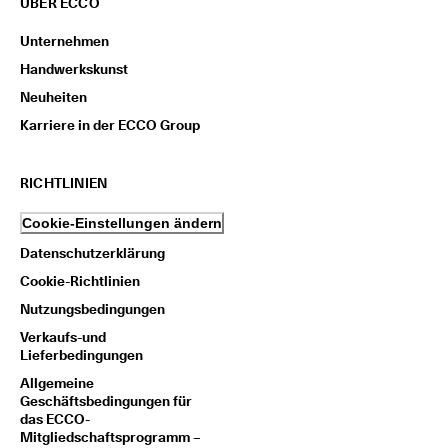
ÜBER ECCO
t
e 
Unternehmen
u
n
Handwerkskunst
d 
Neuheiten
P
r
Karriere in der ECCO Group
ä
m
i
RICHTLINIEN
e
n 
Cookie-Einstellungen ändern
Datenschutzerklärung
Cookie-Richtlinien
Nutzungsbedingungen
Verkaufs-und
Lieferbedingungen
Allgemeine
Geschäftsbedingungen für
das ECCO-
Mitgliedschaftsprogramm –