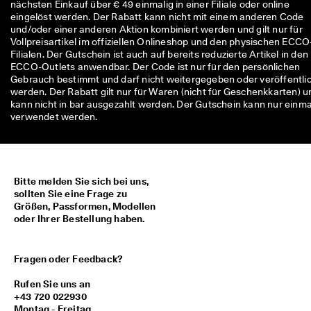
nächsten Einkauf über € 49 einmalig in einer Filiale oder online
M
eingelöst werden. Der Rabatt kann nicht mit einem anderen Code
i
und/oder einer anderen Aktion kombiniert werden und gilt nur für
t
Vollpreisartikel im offiziellen Onlineshop und den physischen ECCO
g
Filialen. Der Gutschein ist auch auf bereits reduzierte Artikel in den
l
ECCO-Outlets anwendbar. Der Code ist nur für den persönlichen
i
Gebrauch bestimmt und darf nicht weitergegeben oder veröffentli
e
werden. Der Rabatt gilt nur für Waren (nicht für Geschenkkarten) u
d
kann nicht in bar ausgezahlt werden. Der Gutschein kann nur einma
i
verwendet werden.
m 
E
C
C
O
Bitte melden Sie sich bei uns,
-
sollten Sie eine Frage zu
C
Größen, Passformen, Modellen
l
oder Ihrer Bestellung haben.
u
b
: 
K
Fragen oder Feedback?
o
s
Rufen Sie uns an
t
+43 720 022930
e
Montag - Freitag