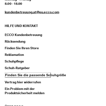
n
8.00 - 18.00
l
o
kundenbetreuung.at@eu.ecco.com
s
e 
L
HILFE UND KONTAKT
i
e
ECCO Kundenbetreuung
f
e
Rücksendung
r
Finden Sie Ihren Store
u
n
Reklamation
g 
Schuhpflege
a
b 
Schuh-Ratgeber
7
Finden Sie die passende Schuhgröße
0
€
Vertrag hier widerrufen
, 
R
Ein Problem mit der
a
Produktsicherheit melden
b
a
t