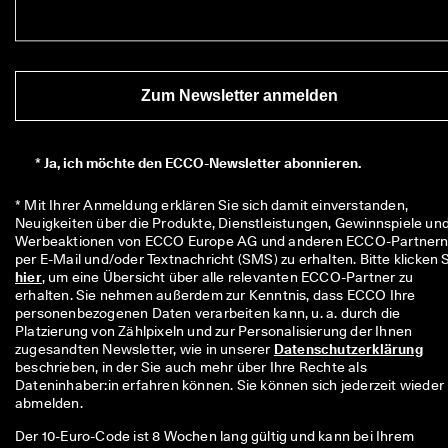
r
t
e 
B
e
Zum Newsletter anmelden
w
e
r
t
*
Ja, ich möchte den ECCO-Newsletter abonnieren.
u
n
* Mit Ihrer Anmeldung erklären Sie sich damit einverstanden, 
g
Neuigkeiten über die Produkte, Dienstleistungen, Gewinnspiele und
e
Werbeaktionen von ECCO Europe AG und anderen ECCO-Partnern
n
hier
, um eine Übersicht über alle relevanten ECCO-Partner zu 
🤝 
erhalten. Sie nehmen außerdem zur Kenntnis, dass ECCO Ihre 
W
personenbezogenen Daten verarbeiten kann, u. a. durch die 
e
Platzierung von Zählpixeln und zur Personalisierung der Ihnen 
r
zugesandten Newsletter, wie in unserer 
Datenschutzerklärung
d
beschrieben, in der Sie auch mehr über Ihre Rechte als 
e
Dateninhaber:in erfahren können. Sie können sich jederzeit wieder 
n 
abmelden.
S
i
Der 10-Euro-Code ist 8 Wochen lang gültig und kann bei Ihrem
e 