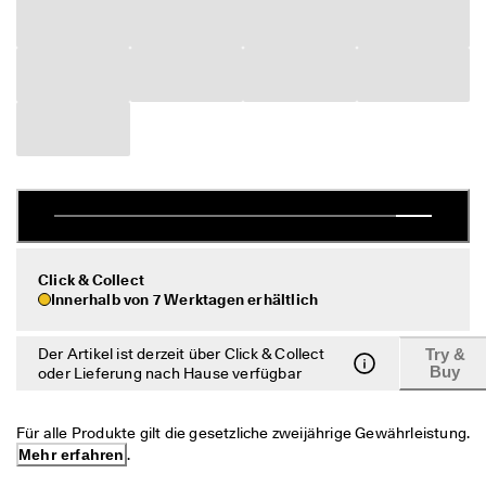
c
Sale
h
e 
R
Entdecken
ü
c
ECCO.kollektive
k
s
e
n
Mein Konto
d
u
Filialen
n
g
Click & Collect
Innerhalb von 7 Werktagen erhältlich
D
Werden Sie ECCO Mitglied und sichern Sie sich Produktprämien,
e
limitierte Angebote, Events und mehr.
r 
Der Artikel ist derzeit über Click & Collect
Try &
S
Konto erstellen
Anmelden
Buy
oder Lieferung nach Hause verfügbar
a
l
e 
Für alle Produkte gilt die gesetzliche zweijährige Gewährleistung. 
i
Mehr erfahren
.
s
t 