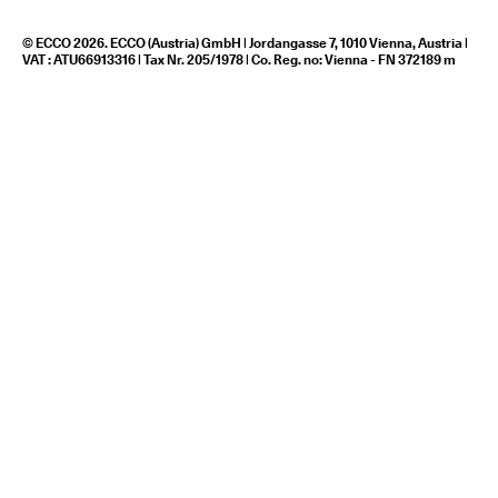
© ECCO 2026. ECCO (Austria) GmbH | Jordangasse 7, 1010 Vienna, Austria |
VAT : ATU66913316 | Tax Nr. 205/1978 | Co. Reg. no: Vienna - FN 372189 m