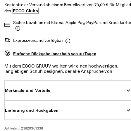
d
Kostenfreier Versand ab einem Bestellwert von 70,00 € für Mitglied
a
des 
ECCO Clubs
.
. 
P
Sicher bezahlen mit Klarna, Apple Pay, PayPal und Kreditkarte
r
o
f
i
Expressversand verfügbar
t
i
Einfache Rückgabe innerhalb von 30 Tagen
e
r
e
Mit dem ECCO GRUUV wollten wir einen hochwertigen,
n 
langlebigen Schuh designen, der alle Ansprüche von
S
Menschen erfüllt, die viel unterwegs sind. Ein
i
herausragendes Merkmal dieses komfortablen Sneakers ist
e 
die innovative Gummisohle mit Zwei-Wege-Flexibilität, die
Merkmale und Vorteile
v
sich mühelos an die Fußbewegungen anpasst, unabhängig
o
vom Untergrund. Er besitzt außerdem eine herausnehmbare
n 
Dual-Fit-Innensohle aus Komfortschaumstoff für mehr
b
Weite bei Bedarf. Der Schuh präsentiert sich in den
Lieferung und Rückgaben
i
trendigen Ton-in-Ton-Farben der Saison, sodass Sie stets
s 
stylish unterwegs sind, ob auf der Straße oder im Park.
z
Artikelnr.:
21820361338
u 