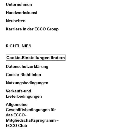
t
Unternehmen
e 
Handwerkskunst
u
n
Neuheiten
d 
Karriere in der ECCO Group
P
r
ä
RICHTLINIEN
m
i
e
Cookie-Einstellungen ändern
n 
Datenschutzerklärung
Cookie-Richtlinien
Nutzungsbedingungen
Verkaufs-und
Lieferbedingungen
Allgemeine
Geschäftsbedingungen für
das ECCO-
Mitgliedschaftsprogramm –
ECCO Club