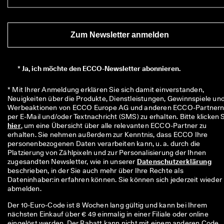
r
t
e 
B
Zum Newsletter anmelden
e
w
e
*
Ja, ich möchte den ECCO-Newsletter abonnieren.
r
t
u
* Mit Ihrer Anmeldung erklären Sie sich damit einverstanden, 
n
Neuigkeiten über die Produkte, Dienstleistungen, Gewinnspiele und
g
Werbeaktionen von ECCO Europe AG und anderen ECCO-Partnern
e
n
hier
, um eine Übersicht über alle relevanten ECCO-Partner zu 
erhalten. Sie nehmen außerdem zur Kenntnis, dass ECCO Ihre 
🤝 
personenbezogenen Daten verarbeiten kann, u. a. durch die 
W
Platzierung von Zählpixeln und zur Personalisierung der Ihnen 
e
zugesandten Newsletter, wie in unserer 
Datenschutzerklärung
r
beschrieben, in der Sie auch mehr über Ihre Rechte als 
d
Dateninhaber:in erfahren können. Sie können sich jederzeit wieder 
e
abmelden.
n 
S
Der 10-Euro-Code ist 8 Wochen lang gültig und kann bei Ihrem
i
nächsten Einkauf über € 49 einmalig in einer Filiale oder online
e 
eingelöst werden. Der Rabatt kann nicht mit einem anderen Code