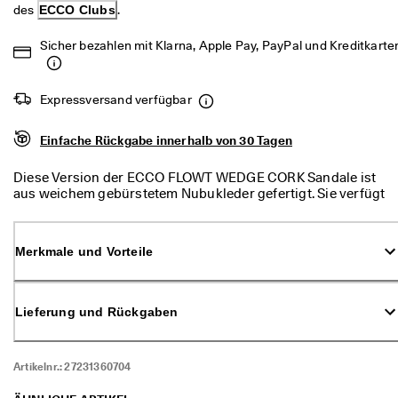
d
des 
ECCO Clubs
.
a
. 
Sicher bezahlen mit Klarna, Apple Pay, PayPal und Kreditkarte
P
r
o
Expressversand verfügbar
f
i
t
Einfache Rückgabe innerhalb von 30 Tagen
i
e
Diese Version der ECCO FLOWT WEDGE CORK Sandale ist
r
aus weichem gebürstetem Nubukleder gefertigt. Sie verfügt
e
über einen einzelnen breiten Riemen über dem Fußrücken
n 
und einen vollständig verstellbaren Knöchelriemen. Eines
S
der Modelle ist in einem ausgefallenen Schlangenmuster
i
Merkmale und Vorteile
erhältlich, das gleichermaßen schick wie dezent ist. Alle
e 
Modelle verfügen über einen komfortablen Keilabsatz, der
v
eine Extraportion Höhe schenkt.
o
n 
Lieferung und Rückgaben
b
i
s 
Artikelnr.:
27231360704
z
u 