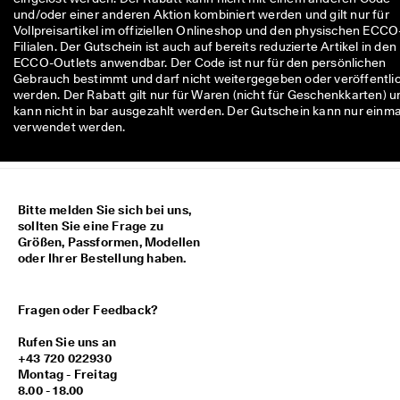
M
und/oder einer anderen Aktion kombiniert werden und gilt nur für
i
Vollpreisartikel im offiziellen Onlineshop und den physischen ECCO
t
Filialen. Der Gutschein ist auch auf bereits reduzierte Artikel in den
g
ECCO-Outlets anwendbar. Der Code ist nur für den persönlichen
l
Gebrauch bestimmt und darf nicht weitergegeben oder veröffentli
i
werden. Der Rabatt gilt nur für Waren (nicht für Geschenkkarten) u
e
kann nicht in bar ausgezahlt werden. Der Gutschein kann nur einma
d
verwendet werden.
i
m 
E
C
C
Bitte melden Sie sich bei uns,
O
sollten Sie eine Frage zu
-
Größen, Passformen, Modellen
C
oder Ihrer Bestellung haben.
l
u
b
Fragen oder Feedback?
: 
K
Rufen Sie uns an
o
+43 720 022930
s
Montag - Freitag
t
8.00 - 18.00
e