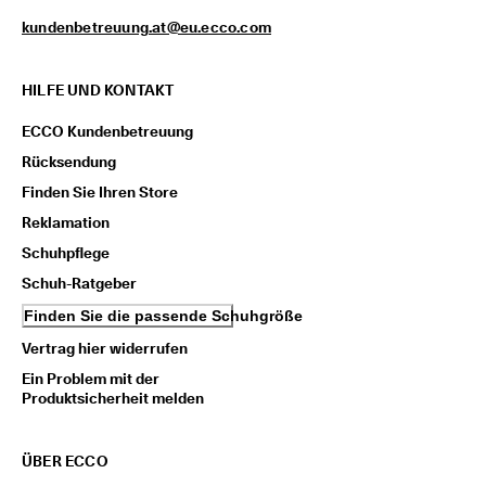
n
kundenbetreuung.at@eu.ecco.com
l
o
s
HILFE UND KONTAKT
e 
L
i
ECCO Kundenbetreuung
e
Rücksendung
f
e
Finden Sie Ihren Store
r
Reklamation
u
n
Schuhpflege
g 
Schuh-Ratgeber
a
b 
Finden Sie die passende Schuhgröße
7
0
Vertrag hier widerrufen
€
Ein Problem mit der
, 
Produktsicherheit melden
R
a
b
ÜBER ECCO
a
t