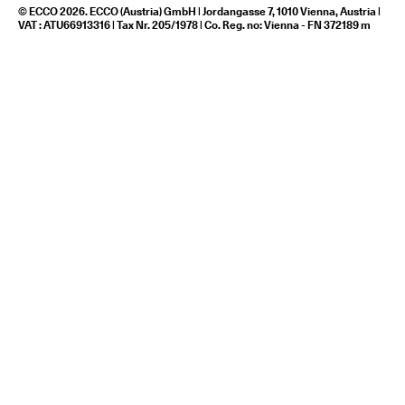
© ECCO 2026. ECCO (Austria) GmbH | Jordangasse 7, 1010 Vienna, Austria |
VAT : ATU66913316 | Tax Nr. 205/1978 | Co. Reg. no: Vienna - FN 372189 m