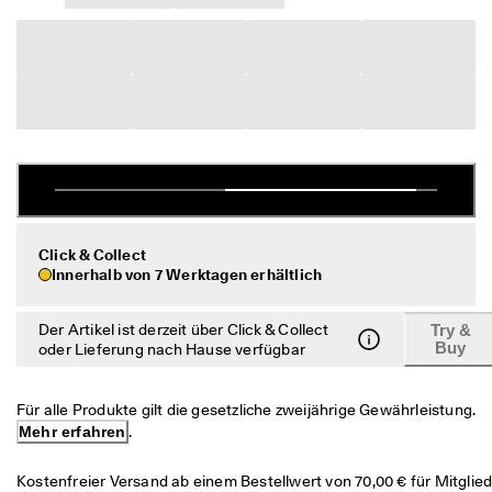
c
Sale
h
e 
R
Entdecken
ü
c
ECCO.kollektive
k
s
e
n
Mein Konto
d
u
Filialen
n
Click & Collect
g
Innerhalb von 7 Werktagen erhältlich
D
Werden Sie ECCO Mitglied und sichern Sie sich Produktprämien,
e
Der Artikel ist derzeit über Click & Collect
Try &
limitierte Angebote, Events und mehr.
r 
Buy
oder Lieferung nach Hause verfügbar
S
Konto erstellen
Anmelden
a
l
Für alle Produkte gilt die gesetzliche zweijährige Gewährleistung. 
e 
Mehr erfahren
.
i
s
Kostenfreier Versand ab einem Bestellwert von 70,00 € für Mitglied
t 