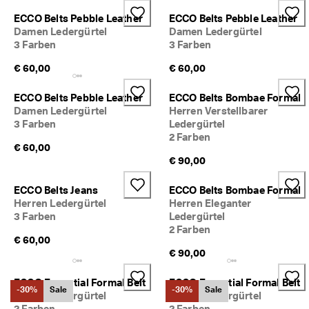
c
Sale
ECCO Belts Pebble Leather
ECCO Belts Pebble Leather
h
Damen Ledergürtel
Damen Ledergürtel
e 
3 Farben
3 Farben
R
Entdecken
ü
€ 60,00
€ 60,00
c
ECCO.kollektive
k
s
ECCO Belts Pebble Leather
ECCO Belts Bombae Formal
e
Damen Ledergürtel
Herren Verstellbarer
n
3 Farben
Ledergürtel
Mein Konto
d
2 Farben
u
€ 60,00
Filialen
n
€ 90,00
g
ECCO Belts Jeans
ECCO Belts Bombae Formal
D
Werden Sie ECCO Mitglied und sichern Sie sich Produktprämien,
Herren Ledergürtel
Herren Eleganter
e
limitierte Angebote, Events und mehr.
3 Farben
Ledergürtel
r 
S
Konto erstellen
Anmelden
2 Farben
€ 60,00
a
€ 90,00
l
e 
i
ECCO Essential Formal Belt
ECCO Essential Formal Belt
-30%
Sale
-30%
Sale
s
Herren Ledergürtel
Herren Ledergürtel
t 
2 Farben
2 Farben