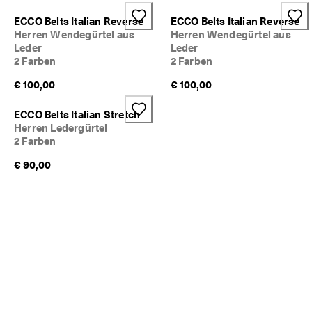
5
0
ECCO Belts Italian Reverse
ECCO Belts Italian Reverse
% 
Herren Wendegürtel aus
Herren Wendegürtel aus
R
Leder
Leder
a
2 Farben
2 Farben
b
a
€ 100,00
€ 100,00
t
t
ECCO Belts Italian Stretch
. 
Herren Ledergürtel
J
2 Farben
e
t
€ 90,00
z
t 
s
h
o
p
p
e
n
★
★