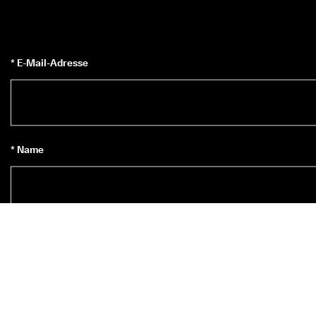
* E-Mail-Adresse
* Name
Zum Newsletter anmelden
*
Ja, ich möchte den ECCO-Newsletter abonnieren.